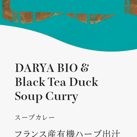
GALLERY
作品一覧
COLUMN
記事一覧
DARYA BIO &
NEWS
Black Tea Duck
お知らせ
Soup Curry
スープカレー
フランス産有機ハーブ出汁